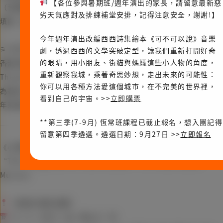
【各位參與暑期班/週年演出的家長，請留意最新惡
（音樂劇）
劣天氣應對及排練補堂安排，記得注意安全，謝謝!】
填詞：張楚翹 ✧CASH最廣泛演出數碼歌曲金帆獎得主
今年週年演出改編西西詩集繪本《可不可以說》音樂
⚞ HKCMT 演員 ⚟
劇，透過西西的文學突破定型，讓我們重新打開好奇
的眼睛，用小朋友、街貓與螞蟻這些小人物的角度，
香港兒童音樂劇團（Hong Kong Children’s Musical
重新觀察我城，乘著奇思妙想，走出未來的可能性：
Theatre）是全港唯一以青少年及兒童為骨幹的兒童音樂劇團，亦
你可以用各種方法愛這個城巿，在不完美的世界裡，
為香港《稅務條例》第88條認可的慈善團體。自1998年創團，27
看到自己的宇宙。>>
立即購票
年來每年8月皆會公演週年原創廣東話音樂劇。
**第三季(7-9月) 恆常班課程已截止報名，想入團記得
留意第四季遴選。遴選日期：9月27日 >>
立即報名
《小高的遊樂場》繪本音樂劇
“The Playground of Little Jumbo”: A Picture Book
Musical
：香港大會堂 劇院
：8 . 8 . 2025（五）晚上8：00